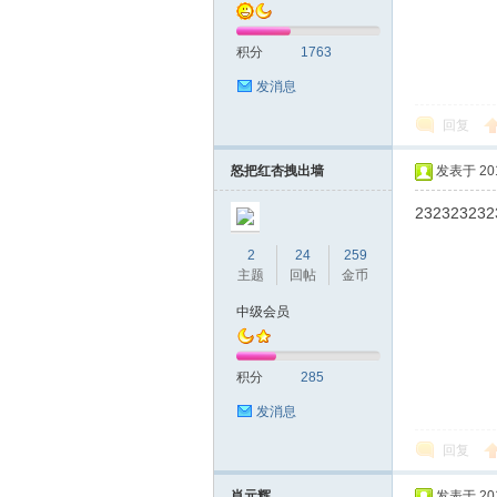
积分
1763
发消息
回复
拿
怒把红杏拽出墙
发表于 2018
232323232
2
24
259
主题
回帖
金币
中级会员
积分
285
网
发消息
回复
肖元辉
发表于 2018