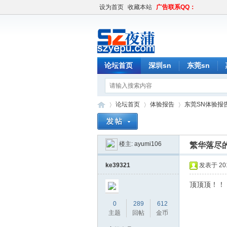
设为首页
收藏本站
广告联系QQ：
论坛首页
深圳sn
东莞sn
论坛首页
体验报告
东莞SN体验报
楼主:
ayumi106
繁华落尽的
深
»
›
›
ke39321
发表于 2018
顶顶顶！！
0
289
612
主题
回帖
金币