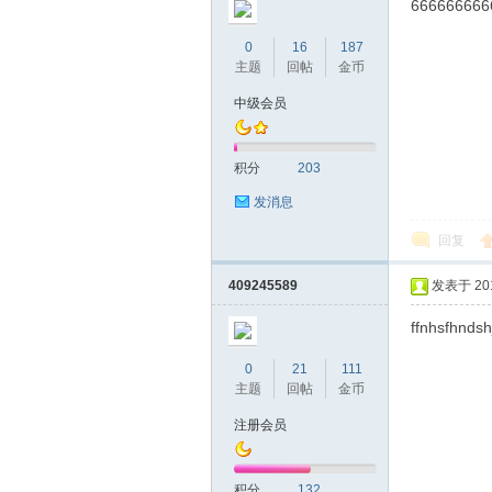
666666666
0
16
187
主题
回帖
金币
中级会员
积分
203
发消息
回复
409245589
发表于 2018
ffnhsfhnds
0
21
111
主题
回帖
金币
注册会员
积分
132