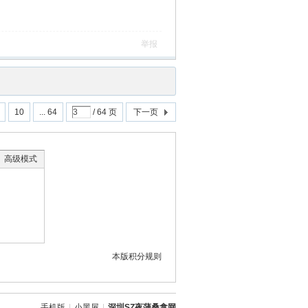
举报
10
... 64
/ 64 页
下一页
高级模式
本版积分规则
手机版
|
小黑屋
|
深圳SZ夜蒲桑拿网