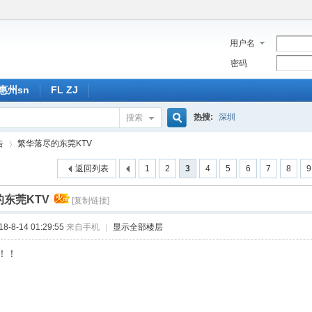
用户名
密码
惠州sn
FL ZJ
热搜:
深圳
搜索
搜
告
繁华落尽的东莞KTV
返回列表
1
2
3
4
5
6
7
8
9
索
东莞KTV
[复制链接]
›
-8-14 01:29:55
来自手机
|
显示全部楼层
！！