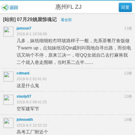
惠州FL ZJ
回复
[站街] 07月29姚屋惊魂记
看全部
jamson7
11楼
2018-8-1 19:59:58
几多，妹纸细细粒冇咩玻路样子一般，先系茶餐厅食饭做
下warm up，点知妹纸话Qin戚到叫我地自寻出路，而佢电
话又响个不停，原来三决一，咁QQ女就自己去打麻将我
二个就入巷走围睇，当时系二点半……
cdmani
12楼
2018-8-2 02:41:41
这是什么鬼
stanly07
13楼
2018-8-2 09:42:25
空军建军节
johnswith
14楼
2018-8-2 10:32:10
高考工厂附近个