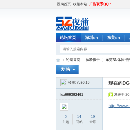
设为首页
收藏本站
广告联系QQ：
论坛首页
深圳sn
东莞sn
论坛首页
体验报告
东莞SN体验报
楼主:
yue6.16
现在的DG
深
»
›
›
lgz609392461
发表于 2017
http://www
0
14
19
主题
回帖
金币