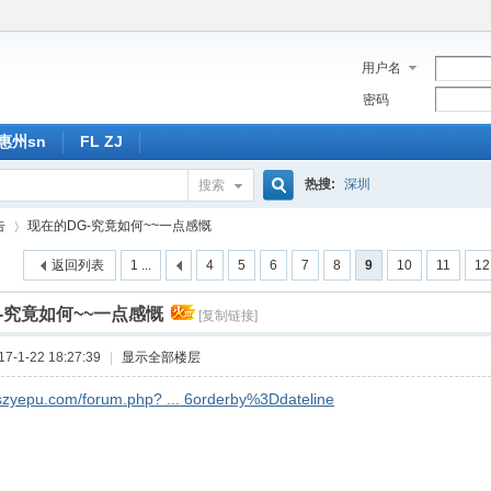
用户名
密码
惠州sn
FL ZJ
热搜:
深圳
搜索
搜
告
现在的DG-究竟如何~~一点感慨
返回列表
1 ...
4
5
6
7
8
9
10
11
12
索
-究竟如何~~一点感慨
[复制链接]
›
-1-22 18:27:39
|
显示全部楼层
.szyepu.com/forum.php? ... 6orderby%3Ddateline