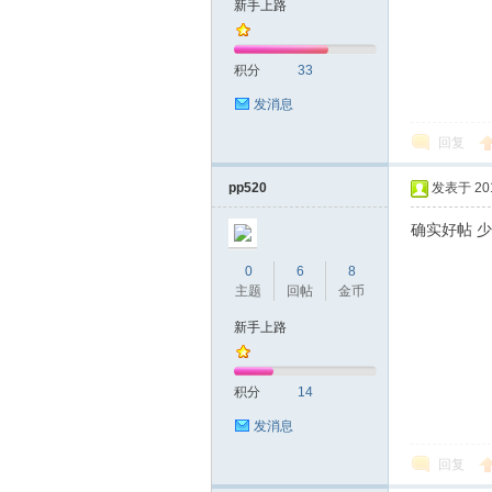
新手上路
圳
积分
33
发消息
回复
pp520
发表于 2017
确实好帖 
SZ
0
6
8
主题
回帖
金币
新手上路
积分
14
发消息
回复
夜