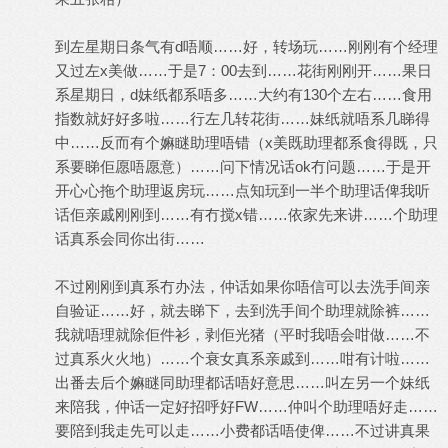
到左星期日条气有d唔顺……好，转场玩……刚刚有个经理
又过左x美做……于是7：00去到……花街刚刚开……果日
系星期日，d妹纸都系唔多……大约有130个左右……食用
指数就好好多啦……行左几转花街……妹纸就唔系几睇得
中……反而有个嫲瞇助理唔错（x美既助理都系食得既，只
系要睇佢愿唔愿意）……问下情况话ok冇问题……于是开
开心心拖个助理返房玩……点知玩到一半个助理话俾我听
话佢亲戚刚刚到……有冇搅x错……依家先来讲……个助理
话真系会同你出街……
不过刚刚到真系冇办法，仲话如果你唔信可以去洗手间亲
自验证……好，就去睇下，去到洗手间个助理就除裤……
我就唔理就除佢件衫，剥佢光猪（平时我唔会咁做……不
过真系火火地）……个衰女真系亲戚到……咁有计啦……
出番去后个嫲瞇同助理都话唔好意思……叫左另一个妹纸
来陪我，仲话一定好招呼好FW……仲叫个助理唔好走……
要陪到我走先可以走……小费都话唔使俾……不过讲真果