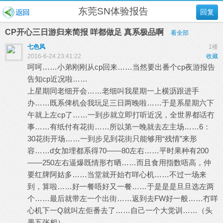
东莞SN体验报告
回复
CP开心三日游归来简报 咩都做足 真系极品啊
看全部
七色风
1楼
2016-6-24 23:41:22
收藏
呵呵……小弟刚刚从cp回来……当然要出番个cp夜游报告
告知cp近况啦……
上星期同老细开会……老细叫我星期一上横沥跟进手
办……既系俾机会我玩足三日两晚啦……于是系星期六下
午就上左cp了……一到步就立即打听近况，全世界都话冇
事……有纸付有花街……所以第一晚就去左主场……6：
30花街开场……一到步见到花街只能够用“残情”来形
容……d女加埋都系得70——80左右……平时果种有200
——250左右逼爆既情形冇晒……而且食用指数唔高，仲
要红牌阿姑多……当堂就开始冇咩心机……不过一场来
到，算啦……好一餐唔好又一餐……于是是是旦旦选左两
个……最后就带左一个出街……返到去FW好一般……冇咩
心机下一Q就叫左佢番去了……自己一个大觉训……（头
果五张相）