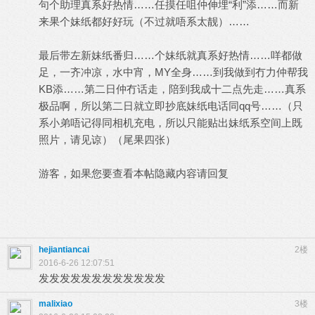
句个助理真系好热情……任摸任咀仲伸埋“利”添……而新
来果个妹纸都好好玩（不过就唔系太靓）……
最后带左新妹纸番归……个妹纸就真系好热情……咩都做
足，一齐冲凉，水中宵，MY全身……到我做到冇力仲帮我
KΒ添……第二日仲冇话走，陪到我成十二点先走……真系
极品啊，所以第二日就立即抄底妹纸电话同qq号……（只
系小弟唔记得同相机充电，所以只能贴出妹纸系空间上既
照片，请见谅）（尾果四张）
游客，如果您要查看本帖隐藏内容请
回复
hejiantiancai
2楼
2016-6-26 12:07:51
发发发发发发发发发发发发
malixiao
3楼