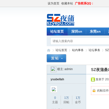
设为首页
收藏本站
广告联系QQ：
论坛首页
深圳sn
东莞sn
论坛首页
站内事务
论坛事务
S
楼主:
admin
SZ夜蒲
深
»
›
›
›
ysabellah
发表于 2026
此帖仅作
0
1万
1万
主题
回帖
金币