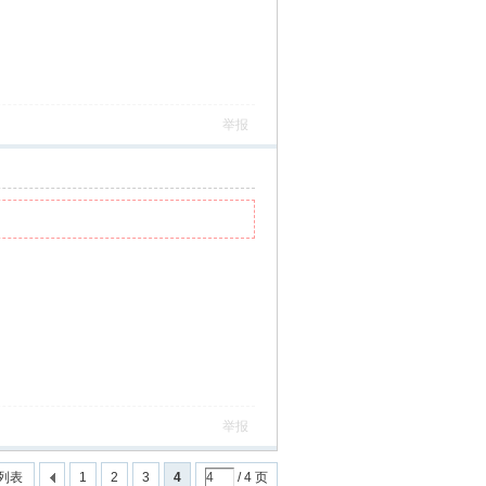
举报
举报
列表
1
2
3
4
/ 4 页