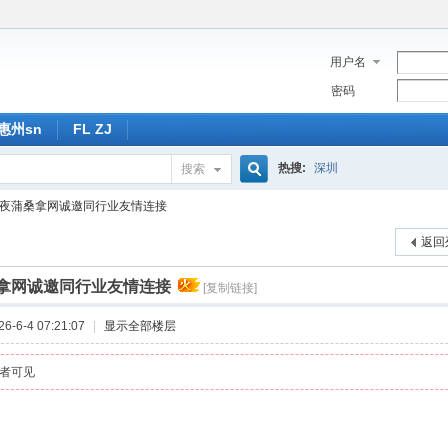
用户名
密码
惠州sn
FL ZJ
热搜:
深圳
搜索
搜
Z夜蒲桑拿网诚邀同行业友情连接
返回
索
桑拿网诚邀同行业友情连接
[复制链接]
-6-4 07:21:07
|
显示全部楼层
者可见