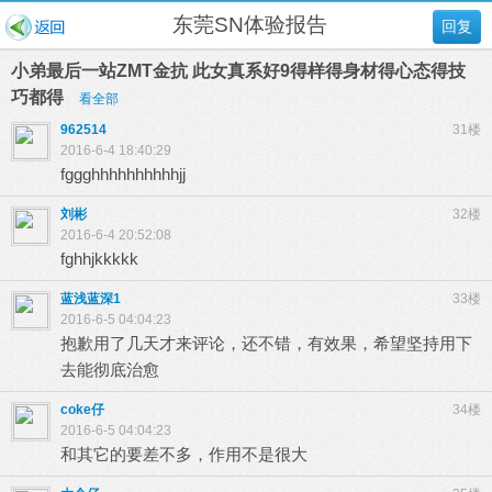
东莞SN体验报告
回复
小弟最后一站ZMT金抗 此女真系好9得样得身材得心态得技
巧都得
看全部
962514
31楼
2016-6-4 18:40:29
fggghhhhhhhhhhjj
刘彬
32楼
2016-6-4 20:52:08
fghhjkkkkk
蓝浅蓝深1
33楼
2016-6-5 04:04:23
抱歉用了几天才来评论，还不错，有效果，希望坚持用下
去能彻底治愈
coke仔
34楼
2016-6-5 04:04:23
和其它的要差不多，作用不是很大