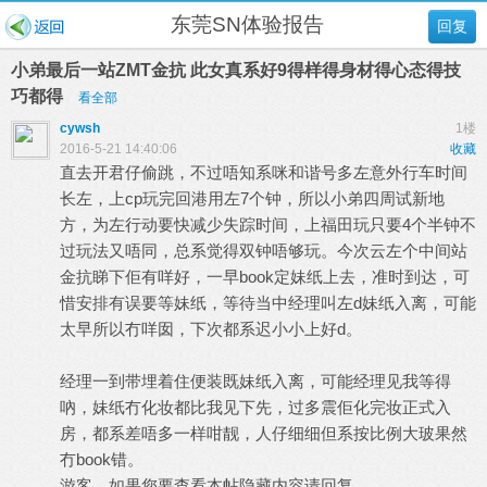
东莞SN体验报告
回复
小弟最后一站ZMT金抗 此女真系好9得样得身材得心态得技
巧都得
看全部
cywsh
1楼
2016-5-21 14:40:06
收藏
直去开君仔偷跳，不过唔知系咪和谐号多左意外行车时间
长左，上cp玩完回港用左7个钟，所以小弟四周试新地
方，为左行动要快减少失踪时间，上福田玩只要4个半钟不
过玩法又唔同，总系觉得双钟唔够玩。今次云左个中间站
金抗睇下佢有咩好，一早book定妹纸上去，准时到达，可
惜安排有误要等妹纸，等待当中经理叫左d妹纸入离，可能
太早所以冇咩囡，下次都系迟小小上好d。
经理一到带埋着住便装既妹纸入离，可能经理见我等得
吶，妹纸冇化妆都比我见下先，过多震佢化完妆正式入
房，都系差唔多一样咁靓，人仔细细但系按比例大玻果然
冇book错。
游客，如果您要查看本帖隐藏内容请
回复