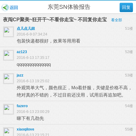
东莞SN体验报告
回复
夜闯CP聚美~狂开干~不看你走宝~ 不回复你走宝
看全部
点儿点儿妞
51楼
2016-6-9 07:34:24
包装快递都很好，效果等用用看
az123
52楼
2016-6-13 17:35:17
qqqqqqqqqqqqqq
jazz
53楼
2016-6-13 19:25:02
外观简单大气，颜色很正，Mo着舒服，关键是价格不高，
绝对真的不错的，不过目前还没用，试用后再追加吧。
fazero
54楼
2016-6-13 23:00:29
睇下有几劲先
xiaoqilove
55楼
2016-6-13 23:15:21