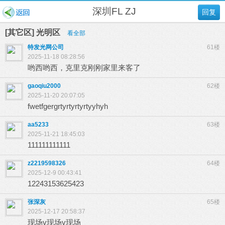
深圳FL ZJ
回复
[其它区] 光明区
看全部
特发光网公司
61楼
2025-11-18 08:28:56
哟西哟西，克里克刚刚家里来客了
gaoqiu2000
62楼
2025-11-20 20:07:05
fwetfgergrtyrtyrtyrtyyhyh
aa5233
63楼
2025-11-21 18:45:03
111111111111
z2219598326
64楼
2025-12-9 00:43:41
12243153625423
张深灰
65楼
2025-12-17 20:58:37
现场v现场v现场