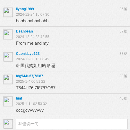
liyang1989
36楼
2024-12-24 15:07:30
haohaoahhahahh
Beanbean
37楼
2024-12-24 23:42:55
From me and my
Caonidaye123
38楼
2024-12-30 13:08:49
韩国代购姐姐哈哈嗝
fdg544u67j78i87
39楼
2025-1-4 00:51:22
T544U76I7I8787O87
hint
40楼
2025-1-11 02:53:32
cccgcvvvvvvv