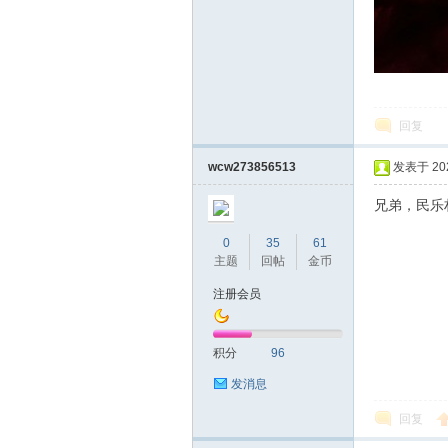
回复
拿
wcw273856513
发表于 2021
兄弟，民乐
0
35
61
主题
回帖
金币
注册会员
网
积分
96
发消息
回复