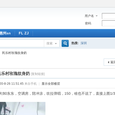
用户名
密码
惠州sn
FL ZJ
热搜:
深圳
搜索
搜
民乐村玫瑰纹身奶
返
索
民乐村玫瑰纹身奶
[复制链接]
-8-26 11:51:45
来自手机
|
显示全部楼层
Β0东东，空调房，陪冲凉，吹拉弹唱，150，啥也不说了，直接上图1/3/7/2/4/