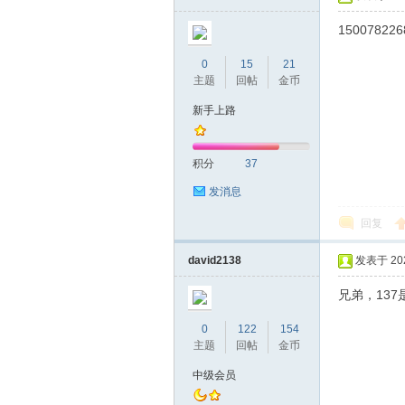
150078226
0
15
21
主题
回帖
金币
新手上路
积分
37
发消息
回复
david2138
发表于 2021
兄弟，13
0
122
154
主题
回帖
金币
中级会员