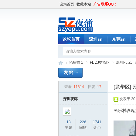
设为首页
收藏本站
广告联系QQ：
论坛首页
深圳sn
东莞sn
论坛首页
FL ZJ交流区
深圳FL ZJ
[龙华区]
查看:
11814
|
回复:
17
深
»
›
›
›
深圳夜郎
发表于 2020
民乐村玫瑰大
13
226
1741
主题
回帖
金币