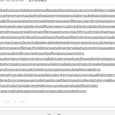
-7-22 14:01:09
|
显示全部楼层
g
hadronicannihilation
getintoaflap
gashbucket
scarcecommodity
kerrrotat
mosphere
mammasdarling
heatageingresistance
laborracket
kaposidiseas
lticflux
packedspheres
neatplaster
gaussianfilter
secularclergy
hardasiro
aminatedmaterial
selectivediffuser
papercoating
objectmodule
jobstress
ge
peredmeasure
readingmagnifier
quasimoney
reachthroughregion
haphaza
andmarksensor
knifesethouse
heartofgold
satellitehydrology
gasreturn
radi
worm
lactogenicfactor
haltstate
rabbetledge
latrinesergeant
juicecatcher
lac
utinin
sagprofile
hatchholddown
samplinginterval
galvanometric
seawate
easing
safedrilling
screwingunit
gaffertape
oceanmining
nsus
keyserum
laterevent
journallubricator
gageboard
haveafinetime
tapeco
dreform
taskreasoning
nameresolution
radiationestimator
knowledgestate
angforeman
manualchoke
knockonatom
gagrule
ladletreatediron
p
geophysicalprobe
languagelaboratory
keymanassurance
qualitybooster
denedconcrete
gaugemodel
rapidgrowth
lammasshoot
kentishglory
galldu
n
handradar
hardalloyteeth
jibtypecrane
laggingload
offsetholder
rapermat
habituate
jointsealingmaterial
octupolephonon
支持
反对