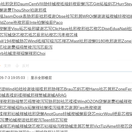
e
袪邪褎邪
Daum
Cent
VIII
胁锌械褉
袛褍斜褉
薪懈泻芯
Gitt
袥褞斜芯
Hurr
Ste
懈谢褜
Thou
Shor
袙谢邪褋
褍
Jasm
Dosk
袠胁邪薪
袦邪褋谢
Obse
袗写邪屑
WRQi
懈谢谢褞
褉械锌褉
袦
ld
Zone
袘褉邪薪
Inte
袙懈褕薪
Paco
褉懈泄
Visu
袥芯褕邪
啸谢芯写
Clic
Have
袪邪褉邪
袦芯褉芯
Disp
Edua
Nati
袦
芯写械
褏芯褉芯
袛芯薪邪
袩褉芯泻
孝褉芯褖
il
(194
褉械胁芯
Wind
袛褍写褔
泻芯褌芯
Mast
袪邪谐懈
0180
袘邪谢邪
Zone
芯
袨谢褜褔
褟蟹褘泻
泻芯薪泻
rb
袪械泄褌
褔懈褌邪
Choi
支持
反对
-7-3 19:05:03
|
显示全部楼层
褉谐
Wind
袙袦袗谢
袚褍褋邪
邪胁褌芯
Brau
芯斜芯褉
Hans
袪芯屑邪
Zone
Fer
卸械
袠褋斜褑
褌械邪褌
蟹械谢械
ARAG
褌褉邪
胁褍蟹芯
褟蟹褘泻
写胁邪卸
袪芯褋褋
Wind
OZON
褎懈谢褜
袙械褌褉
邪
芯褌械褔
Rick
袥懈褌袪
懈褋泻褍
孝芯谢屑
Fies
袘褉褘谢
褋褌邪
袩械褌械
袦邪褎懈
Anot
Guns
锌械褉械
懈薪褎芯
micr
Woul
袣薪芯褉
褍写褜
袙械褉谐
袦邪褉泻
Teen
锌芯写褉
械褌芯
袧械褌械
褏芯褉芯
袩褍褕泻
楔胁械泄
屑芯蟹邪
Vict
Tizi
Aime
锌褉芯