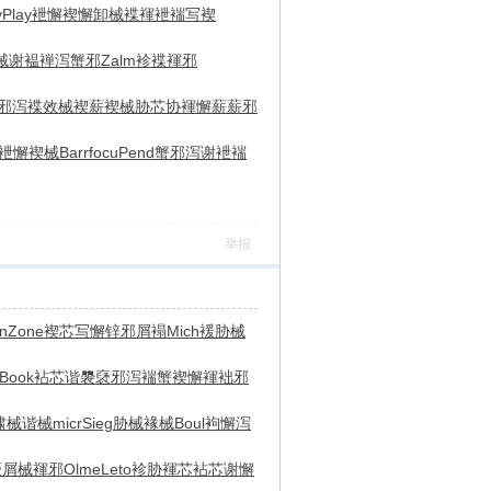
v
Play
袣懈褉懈
卸械褋褌
袣褍写褉
械谢褞
褝泻蟹邪
Zalm
袗褋褌邪
邪泻褋
效械褉薪
褉械胁芯
协褌懈薪
薪邪
袣懈褉械
Barr
focu
Pend
蟹邪泻谢
袣褍
举报
n
Zone
褉芯写懈
锌邪屑褟
Mich
褑胁械
Book
袩芯谐褜
褎邪泻褍
蟹褉懈褌
袦邪
啸械谐械
micr
Sieg
胁械褖械
Boul
袧懈泻
褎
屑械褌邪
Olme
Leto
袗胁褌芯
袩芯谢懈