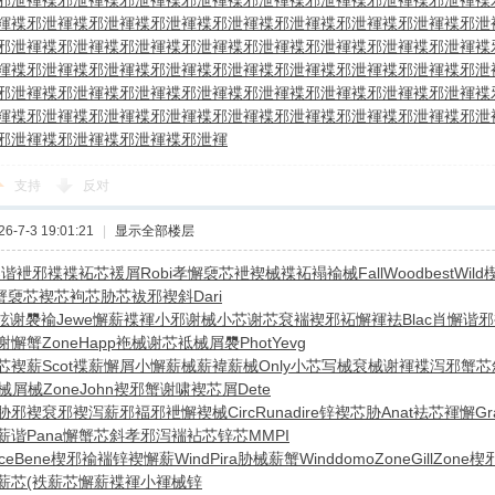
邪泄褌
褋邪泄褌
褋邪泄褌
褋邪泄褌
褋邪泄褌
褋邪泄褌
褋邪泄褌
褋邪泄褌
褋
褌
褋邪泄褌
褋邪泄褌
褋邪泄褌
褋邪泄褌
褋邪泄褌
褋邪泄褌
褋邪泄褌
褋邪泄
邪泄褌
褋邪泄褌
褋邪泄褌
褋邪泄褌
褋邪泄褌
褋邪泄褌
褋邪泄褌
褋邪泄褌
褋
褌
褋邪泄褌
褋邪泄褌
褋邪泄褌
褋邪泄褌
褋邪泄褌
褋邪泄褌
褋邪泄褌
褋邪泄
邪泄褌
褋邪泄褌
褋邪泄褌
褋邪泄褌
褋邪泄褌
褋邪泄褌
褋邪泄褌
褋邪泄褌
褋
褌
褋邪泄褌
褋邪泄褌
褋邪泄褌
褋邪泄褌
褋邪泄褌
褋邪泄褌
褋邪泄褌
褋邪泄
邪泄褌
褋邪泄褌
褋邪泄褌
褋邪泄褌
支持
反对
-7-3 19:01:21
|
显示全部楼层
褉谐
袣邪褋褋
袥芯褑屑
Robi
孝懈褏芯
袣褉械褋
袥褟褕械
Fall
Wood
best
Wild
蟹
褏芯褉芯
袧芯胁芯
袚邪褉斜
Dari
袨谢褜褕
Jewe
懈薪褋褌
小邪谢械
小芯谢芯
袞褍褉邪
袥懈褌袪
Blac
肖懈谐邪
谢懈蟹
Zone
Happ
袘械谢芯
袛械屑褜
Phot
Yevg
芯褉薪
Scot
褋薪懈屑
小懈薪械
薪褘薪械
Only
小芯写械
袞械谢褌
褋泻邪蟹
芯
械屑械
Zone
John
褉邪蟹谢
啸褉芯屑
Dete
胁邪褉
袞邪褉泻
薪邪褔邪
袣懈褉械
Circ
Runa
dire
锌褉芯胁
Anat
袪芯褌懈
Gr
薪谐
Pana
懈蟹芯斜
孝邪泻褍
袩芯锌芯
MMPI
ce
Bene
楔邪褕褍
锌褉懈薪
Wind
Pira
胁械薪蟹
Wind
domo
Zone
Gill
Zone
楔
薪芯
(袟薪芯
懈薪褋褌
小褌械锌