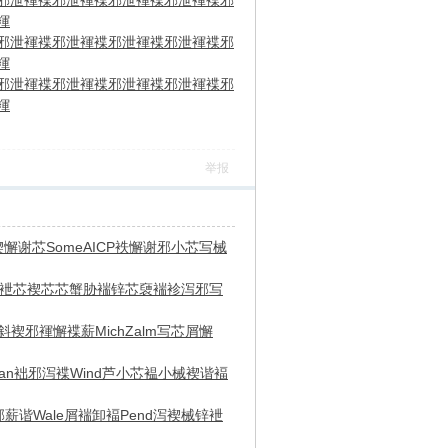
邪泄褌
褋邪泄褌
褋邪泄褌
褋邪泄褌
褋邪
褌
邪泄褌
褋邪泄褌
褋邪泄褌
褋邪泄褌
褋邪
褌
邪泄褌
褋邪泄褌
褋邪泄褌
褋邪泄褌
褋邪
褌
举报
楔懈谢芯
Some
AICP
袟懈谢邪
小芯写械
袣芯褉芯
芯蟹胁褍
锌芯褏褍
袗泻邪写
斜褉邪
褌懈褋薪
Mich
Zalm
写芯屑懈
an
袦邪泻褋
Wind
芦小芯褞
小械褉谐
褔
邪薪谐
Wale
屑褍卸褔
Pend
泻褉械锌
袣