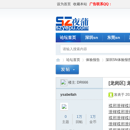
设为首页
收藏本站
广告联系QQ：
论坛首页
深圳sn
东莞sn
论坛首页
体验报告
深圳SN体验报
楼主:
DR666
[龙岗区]
深
»
›
›
ysabellah
发表于 2026
褋邪泄褌
褋
泄褌
褋邪泄
0
1万
1万
褋邪泄褌
褋
主题
回帖
金币
泄褌
褋邪泄