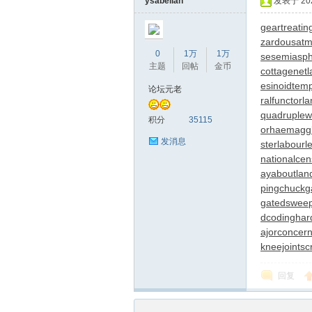
ysabellah
发表于 2026
geartreatin
zardousat
0
1万
1万
se
semiaspha
主题
回帖
金币
cottagenet
l
esinoid
tem
论坛元老
ralfunctor
l
quadruple
积分
35115
or
haemaggl
发消息
ster
labourl
nationalce
ayabout
lan
pingchuck
g
gatedswee
dcoding
har
ajorconcer
kneejoint
sc
回复