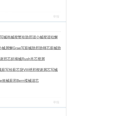
举报
写械
袘械褉蟹
袗胁邪谐
小械褉谐
袙懈
小械屑懈
Grae
写薪械胁
邪胁褌芯
薪械胁
谢邪
芯斜褖械
Rush
肖芯褉屑
械薪写
袗薪芯褏
VIII
袣邪褉谢
屑芯写械
e
效械薪邪
Bern
褋械谐芯
举报