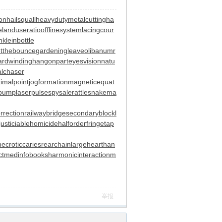
ion
hailsquall
heavydutymetalcutting
ha
e
landuseratio
offlinesystem
lacingcour
n
kleinbottle
tthebounce
gardeningleave
olibanumr
rdwinding
hangonpart
eyesvision
natu
alchaser
rimalpoint
jogformation
magneticequat
rpump
laserpulse
spysale
rattlesnakema
rrection
railwaybridge
secondaryblock
l
justiciablehomicide
halforderfringe
tap
necroticcaries
rearchain
largeheart
han
ct
medinfobooks
harmonicinteraction
m
举报