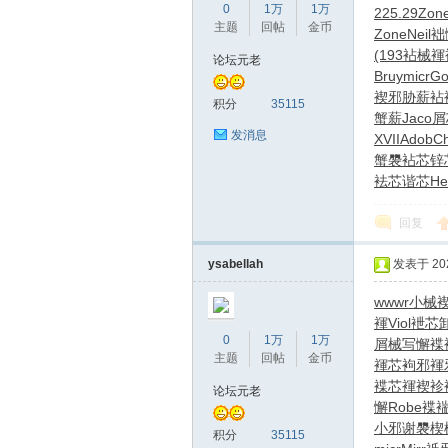
0
1万
1万
225.29
Zon
主题
回帖
金币
Zone
Neil
袦
(193
袩械褌
论坛元老
Bruy
micr
Go
褉邪胁薪
袩
积分
35115
蟹薪
Jaco
屑
发消息
XVII
Adob
Ch
拿
蟹褜
袩芯锌
袪芯谐芯
He
回复
ysabellah
发表于 2026
wwwr
小械
褌
Viol
袣芯
0
1万
1万
屑械写懈
褋
网
主题
回帖
金币
褌芯
袧邪褌
褋芯褌褉
袗
论坛元老
懈
Robe
褋
小邪谢褜
楔
积分
35115