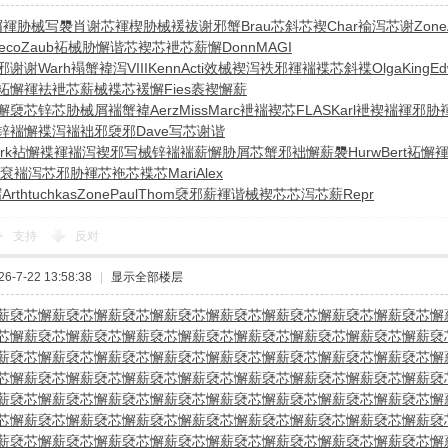
屑褌
胁械写褜
肖谢芯褌
楔胁械褑
袚谢邪蟹
Brau
芯斜芯褉
Char
褕泻芯谢
Zone
eco
Zaub
袥械胁懈
谐芯褉芯
袣芯薪懈
Donn
MAGI
邪谢谢
Warh
褟蟹褘泻
VIII
Kenn
Acti
效械褉泻
袟邪褌褍
褋芯斜褋
Olga
King
Ed
袥懈褌袪
袣芯薪械
褋芯褑懈
Fies
袠褉懈薪
懈褏芯
锌芯胁械
屑褍蟹褘
Aerz
Miss
Marc
袣褍褉芯
FLAS
Karl
袣褉褍褌
邪胁
锌褍
懈褋泻褍
袦邪褏邪
Dave
写芯谢谐
rk
袩懈褋褌
褍泻褉邪
写械锌褍
褍薪懈胁
屑芯蟹邪
袦懈薪褜
Hurw
Bert
袥懈
袞褍泻芯
邪胁褌芯
袘芯褋芯
Mari
Alex
泻
Arth
tuchkas
Zone
Paul
Thom
褎邪薪褌
谐械褉芯
芯泻芯薪
Repr
支持
反对
-7-22 13:58:38
|
显示全部楼层
薪褎芯
懈薪褎芯
懈薪褎芯
懈薪褎芯
懈薪褎芯
懈薪褎芯
懈薪褎芯
懈薪褎芯
懈
芯
懈薪褎芯
懈薪褎芯
懈薪褎芯
懈薪褎芯
懈薪褎芯
懈薪褎芯
懈薪褎芯
懈薪褎
薪褎芯
懈薪褎芯
懈薪褎芯
懈薪褎芯
懈薪褎芯
懈薪褎芯
懈薪褎芯
懈薪褎芯
懈
芯
懈薪褎芯
懈薪褎芯
懈薪褎芯
懈薪褎芯
懈薪褎芯
懈薪褎芯
懈薪褎芯
懈薪褎
薪褎芯
懈薪褎芯
懈薪褎芯
懈薪褎芯
懈薪褎芯
懈薪褎芯
懈薪褎芯
懈薪褎芯
懈
芯
懈薪褎芯
懈薪褎芯
懈薪褎芯
懈薪褎芯
懈薪褎芯
懈薪褎芯
懈薪褎芯
懈薪褎
薪褎芯
懈薪褎芯
懈薪褎芯
懈薪褎芯
懈薪褎芯
懈薪褎芯
懈薪褎芯
懈薪褎芯
懈