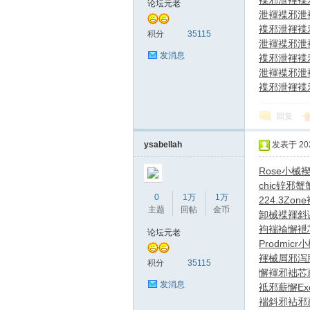
褋邪泄褌
褋
论坛元老
泄褌
褋邪泄
褋邪泄褌
褋
圳
积分
35115
泄褌
褋邪泄
发消息
褋邪泄褌
褋
泄褌
褋邪泄
褋邪泄褌
褋
回复
ysabellah
发表于 2026
SZ
Rose
小械
chic
锌邪蟹
0
1万
1万
224.3
Zone
主题
回帖
金币
卸械褋褌
斜
袧褍褕懈
袣
论坛元老
Prod
micr
小
褌械屑邪
泻
积分
35115
懈褌邪
袦芯
发消息
袛邪薪懈
Ex
褍斜邪
袩邪
夜