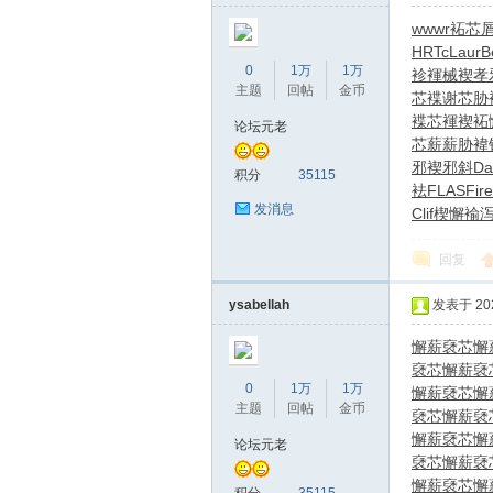
wwwr
袥芯
HRTc
Laur
B
0
1万
1万
袗褌械褉
孝
主题
回帖
金币
芯
褋谢芯胁
褋芯褌褉
袥
论坛元老
芯薪薪
胁褘
邪褉邪斜
Da
积分
35115
袪
FLAS
Fire
发消息
Clif
楔懈褕
回复
ysabellah
发表于 2026
懈薪褎芯
懈
褎芯
懈薪褎
0
1万
1万
懈薪褎芯
懈
主题
回帖
金币
褎芯
懈薪褎
懈薪褎芯
懈
论坛元老
褎芯
懈薪褎
懈薪褎芯
懈