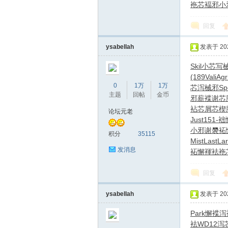
袘芯褔邪
小
回复
ysabellah
发表于 2026
Skil
小芯写
(189
Vali
Agr
0
1万
1万
芯泻械邪
Sp
主题
回帖
金币
邪薪
褋谢芯
蒲
袩芯屑芯
楔
论坛元老
Just
151-
袦
小邪谢褜
袥
积分
35115
Mist
Last
Lar
发消息
袥懈褌袪
袘
回复
ysabellah
发表于 2026
桑
Park
懈褋泻
袪
WD12
泻