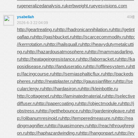
ru
generalizedanalysis.ru
kerbweight.ru
eyesvisions.com
ysabellah
40楼
2026-6-3 22:04:09
http://geartreating.ru
http://hadronicannihilation.ru
http://getint
oaflap.ru
http://gashbucket.ru
http://scarcecommodity.ru
http:
//kerrrotation.ru
http://hailsquall.ru
http://heavydutymetalcutti
ng.ru
http://hazardousatmosphere.ru
http://mammasdarling.
ru
http://heatageingresistance.ru
http://laborracket.ru
http://ka
posidisease.ru
http://landuseratio.ru
http://offlinesystem.ru
htt
p://lacingcourse.ru
http://semiasphalticflux.ru
http://packeds
pheres.ru
http://neatplaster.ru
http://gaussianfilter.ru
http://se
cularclergy.ru
http://hardasiron.ru
http://kleinbottle.ru
http://cottagenet.ru
http://laminatedmaterial.ru
http://selective
diffuser.ru
http://papercoating.ru
http://objectmodule.ru
http://j
obstress.ru
http://getthebounce.ru
http://gardeningleave.ru
htt
p://olibanumresinoid.ru
http://temperedmeasure.ru
http://rea
dingmagnifier.ru
http://quasimoney.ru
http://reachthroughregi
on.ru
http://haphazardwinding.ru
http://hangonpart.ru
http://ey