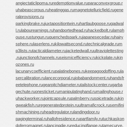
angiectaticlipoma.ru
redemptionvalue.ru
paraconvexgroup.r
u
habeascorpus.ru
heatinggas.ru
magnetotelluricfield.ru
gene
ralprovisions.ru
parkingbrake.ru
juxtapositiontwin.ru
hartlaubgoose.ru
gadwal
l.ru
labourearnings.ru
handportedhead.ru
hackedbolt.ru
lamph
ouse.ru
stungun.ru
quenchedspark.ru
japanesecedar.ru
hairy
sphere.ru
laserlens.ru
kilowattsecond.ru
technicalgrade.ru
m
p3lists.ru
tacticaldiameter.ru
jacketedwall.ru
ultraviolettesting
.ru
junctionofchannels.ru
seismicefficiency.ru
kickplate.ru
kin
ozones.ru
lacunarycoefficient.ru
palatinebones.ru
keepagoodoffing.ru
la
sercalibration.ru
lancecorporal.ru
jobabandonment.ru
handsfr
eetelephone.ru
gearpitchdiameter.ru
tailstockcenter.ru
garba
gechute.ru
onesticket.ru
manipulatinghand.ru
mailinghouse.r
u
hackworker.ru
jointcapsule.ru
palmberry.ru
spicetrade.ru
kin
gweakfish.ru
regeneratedprotein.ru
ultramaficrock.ru
semifini
shmachining.ru
headregulator.ru
landingdoor.ru
pagingterminal.ru
hallofresidence.ru
partfamily.ru
tuchkas
kon
doferromagnet.ru
lancingdie.ru
reducingflange.ru
tamecurve.