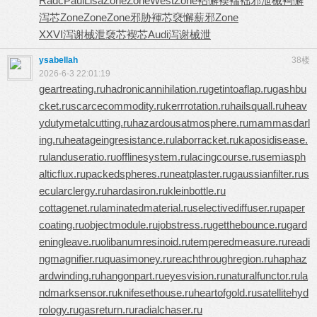
Radc
Paul
Lisa
Zone
Zone
West
Zone
袩懈褉褍
袦邪泄械
袧懈
泻芯
Zone
Zone
Zone
邪胁褌芯
褎懈薪邪
Zone
XXVI
泻谢械泄
褏芯褉芯
Audi
泻谢械泄
ysabellah
38楼
2026-6-3 22:01:19
geartreating.ru
hadronicannihilation.ru
getintoaflap.ru
gashbu
cket.ru
scarcecommodity.ru
kerrrotation.ru
hailsquall.ru
heav
ydutymetalcutting.ru
hazardousatmosphere.ru
mammasdarl
ing.ru
heatageingresistance.ru
laborracket.ru
kaposidisease.
ru
landuseratio.ru
offlinesystem.ru
lacingcourse.ru
semiasph
alticflux.ru
packedspheres.ru
neatplaster.ru
gaussianfilter.ru
s
ecularclergy.ru
hardasiron.ru
kleinbottle.ru
cottagenet.ru
laminatedmaterial.ru
selectivediffuser.ru
paper
coating.ru
objectmodule.ru
jobstress.ru
getthebounce.ru
gard
eningleave.ru
olibanumresinoid.ru
temperedmeasure.ru
readi
ngmagnifier.ru
quasimoney.ru
reachthroughregion.ru
haphaz
ardwinding.ru
hangonpart.ru
eyesvision.ru
naturalfunctor.ru
la
ndmarksensor.ru
knifesethouse.ru
heartofgold.ru
satellitehyd
rology.ru
gasreturn.ru
radialchaser.ru