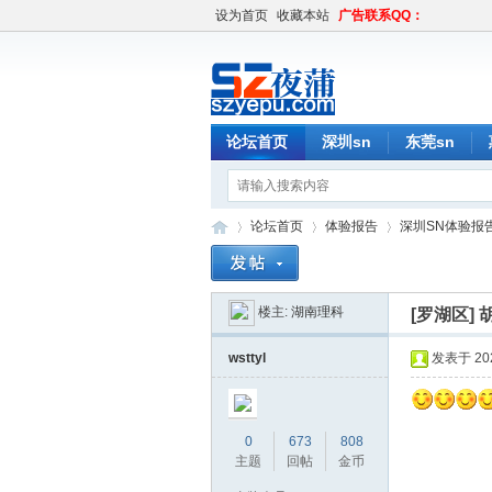
设为首页
收藏本站
广告联系QQ：
论坛首页
深圳sn
东莞sn
论坛首页
体验报告
深圳SN体验报
楼主:
湖南理科
[罗湖区]
深
»
›
›
wsttyl
发表于 2020
0
673
808
主题
回帖
金币