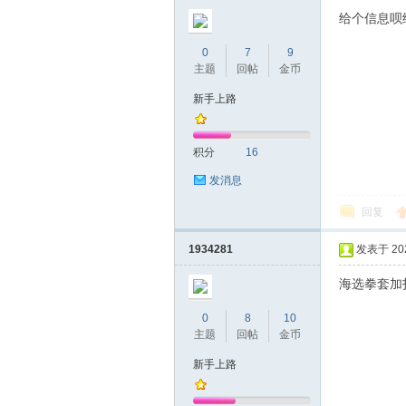
给个信息呗
0
7
9
主题
回帖
金币
新手上路
积分
16
发消息
回复
1934281
发表于 2021
海选拳套加扣3
0
8
10
主题
回帖
金币
新手上路