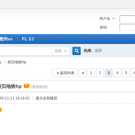
用户名
密码
惠州sn
FL ZJ
热搜:
深圳
搜索
搜
告
胡贝地铁hp
返回列表
1
2
3
4
5
索
胡贝地铁hp
[复制链接]
›
-11-11 18:16:01
|
显示全部楼层