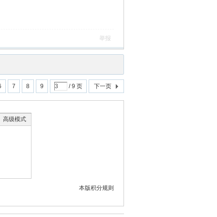
举报
6
7
8
9
/ 9 页
下一页
高级模式
本版积分规则