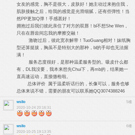
女友的感觉，胸不是很大，皮肤好！她主动过来抱住我，
肌肤接触之后，给我的感觉是光滑细腻，还有些弹性！当
然РР更加Q弹！手感甚好！
拥抱过后我们彼此亲住了对方的双唇！bl不想She Wen，
只在在唇齿间忘我的摩擦交融！
激吻过后，彼此宽衣解带！TuoGuang相对！妹纸胸
型还算挺拔，胸虽不是特别大的那种，bl的手却也无法握
满！
服务态度很好，是那种温柔服务型的。吸皮什么都
有，DL我没要，我本来想先Chui下，再mb的，结果她一
直高速运动，直接缴枪啦。
总体评价 属于温柔听话行的，长像可以，服务也够
总体来说不错，需要的朋友可以联系她QQ3074388246
wsllo
5楼
2020-10-24 20:16:31
wsllo
6楼
2020-10-25 19:13:35