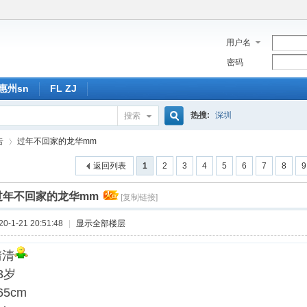
用户名
密码
惠州sn
FL ZJ
热搜:
深圳
搜索
搜
告
过年不回家的龙华mm
返回列表
1
2
3
4
5
6
7
8
9
索
过年不回家的龙华mm
[复制链接]
›
-1-21 20:51:48
|
显示全部楼层
清清
3岁
5cm