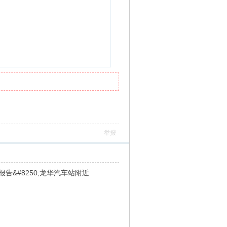
举报
报告&#8250;龙华汽车站附近