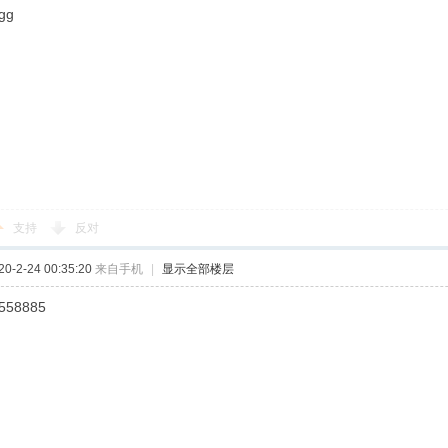
gg
支持
反对
-2-24 00:35:20
来自手机
|
显示全部楼层
558885