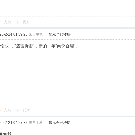
支持
反对
-2-24 01:59:23
来自手机
|
显示全部楼层
愉快"，“遇雷拆雷”，新的一年“肉价合理”。
支持
反对
-2-24 04:27:33
来自手机
|
显示全部楼层
通知我