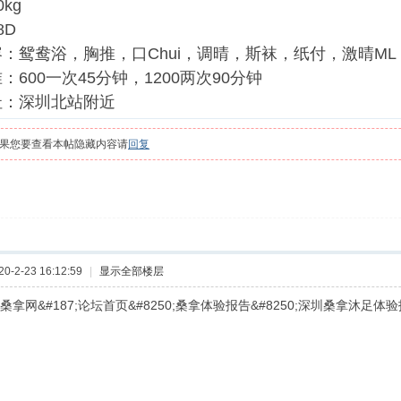
kg
8D
：鸳鸯浴，胸推，口Chui，调晴，斯袜，纸付，激晴ML
：600一次45分钟，1200两次90分钟
址：深圳北站附近
果您要查看本帖隐藏内容请
回复
-2-23 16:12:59
|
显示全部楼层
桑拿网&#187;论坛首页&#8250;桑拿体验报告&#8250;深圳桑拿沐足体验