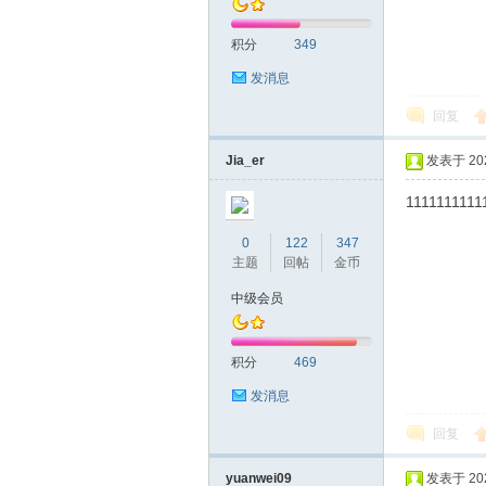
积分
349
发消息
回复
Jia_er
发表于 2020
1111111111
蒲
0
122
347
主题
回帖
金币
中级会员
积分
469
发消息
桑
回复
yuanwei09
发表于 2020