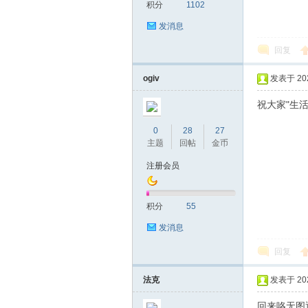
积分
1102
发消息
回复
ogiv
发表于 2020
祝大家"生活
0
28
27
主题
回帖
金币
注册会员
积分
55
发消息
回复
法克
发表于 2020
回来咯无图