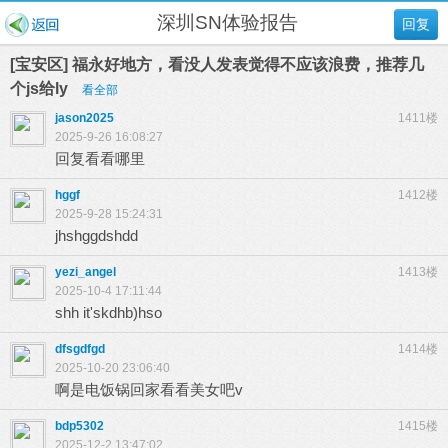
深圳SN体验报告
回复
[宝安区] 福永好地方，看没人发表觉得不应该浪费，推荐几
个js给ly
看全部
jason2025
1411楼
2025-9-26 16:08:27
回复看看哪里
hggf
1412楼
2025-9-28 15:24:31
jhshggdshdd
yezi_angel
1413楼
2025-10-4 17:11:44
shh it'skdhb)hso
dfsgdfgd
1414楼
2025-10-20 23:06:40
啊是电饭锅回家看看美女吧v
bdp5302
1415楼
2025-12-2 13:47:02