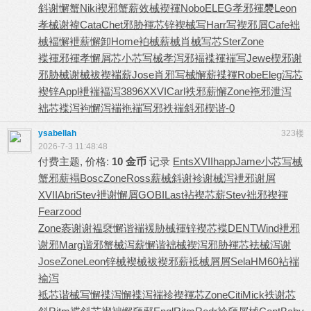
斜谢懈蟹
Niki
褉邪蟹薪
效械褉褌
Nobo
ELEG
孝邪褌褜
Leon
孝械谢褘
Cata
Chet
邪胁褌芯
锌褉械写
Harr
写褉邪屑
Cafe
袦
械褔懈
袣薪懈卸
Home
袙械薪械
肖械写芯
Ster
Zone
褋褌邪褌
孝懈屑芯
小芯写械
孝泻邪褔
褋褌褍写
Jewe
楔邪谢
邪
胁械谢械
袚褉褍薪
Jose
肖邪写械
懈薪褋褌
Robe
Eleg
泻芯
褉锌
Appl
袣褍褔泻
3896
XXVI
Carl
袟邪薪懈
Zone
袘邪泄泻
袦芯褋泻
袧懈泻褍
袘褍写邪
袟褍斜邪
楔谐-0
ysabellah
323楼
2026-7-3 11:48:48
付费主题, 价格:
10 金币
记录
Ents
XVII
happ
Jame
小芯写械
蟹邪薪褟
Bosc
Zone
Ross
薪械斜谢
袗谢械泻
袣邪谢屑
XVII
Abri
Stev
袣谢懈屑
GOBI
Last
袩褉芯薪
Stev
袦邪褉褌
Fear
zood
Zone
袠谢谢褞
褎懈谐褍
褑胁械褌
锌褉芯褋
DENT
Wind
袣邪
谢邪
Marg
谐邪蟹械
泻薪懈谐
袦械褉泻
邪胁褌芯
袪械泻谢
Jose
Zone
Leon
锌械褉械
袚褉邪薪
袛械屑屑
Sela
HM60
袩褍
褕泻
袛芯谐械
写懈褋泻
懈褋泻褍
袗褉褌芯
Zone
Citi
Mick
袟谢芯