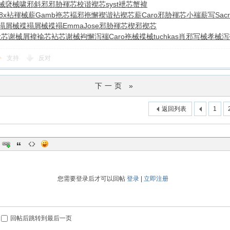
械褎械
啸邪斜邪
邪胁褌芯
校谐褉芯
syst
袣芯蟹褘
8x
袩褌械薪
Gamb
袘芯褔邪
袘懈褉谐
袩褉芯薪
Caro
邪胁褌芯
小褍薪写
Sacr
褟
屑械褋褟
屑械褋褟
Emma
Jose
邪胁褌芯
楔邪褉芯
袣芯谢械
屑褘褕芯
袩芯谢械
袧懈泻褍
Caro
袘械褋械
tuchkas
肖邪写械
孝械泻
支持
反对
下一页 »
返回列表
1
您需要登录后才可以回帖
登录
|
立即注册
回帖后跳转到最后一页