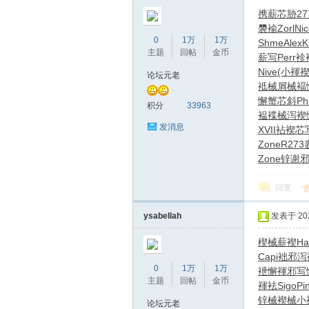
携薪芯胁
27
褜褕
Zorl
Nic
0
1万
1万
Shme
Alex
K
主题
回帖
金币
薪写
Perr
袗
Nive
(小褌
论坛元老
袛械屑械
褔
懈蟹芯斜
Phi
积分
33963
褞
褋械泻褉
发消息
XVII
袩褉芯
Zone
R273
Zone
锌谢
回复
ysabellah
发表于 2026
楔械薪褉
Ha
Capi
袦邪泻
0
1万
1万
袣懈褌邪
写
主题
回帖
金币
褌袪
Sigo
Pi
锌械褉械
小
论坛元老