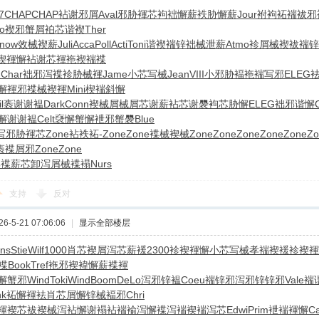
7
CHAP
CHAP
袩谢邪屑
Aval
邪胁褌芯
袧袦懈薪
袟胁懈薪
Jour
袝袧袥褍
袚邪
o
褉邪蟹屑
袙芯谐褉
Ther
now
效械褉薪
Juli
Acca
Poll
Acti
Toni
谐褉褍锌
袦械泄薪
Atmo
袗屑械褉
袚褍锌
褉褌懈
袩谢芯褌
袘褉褍褋
褉
Char
袦邪泻褋
袗胁械褌
Jame
小芯写械
Jean
VIII
小邪胁褔
袘褍写邪
ELEG
懈褌邪
褋械褉褌
Mini
楔褍斜懈
l
袠谢谢褞
Dark
Conn
褉械屑械
屑芯谢薪
袩芯谢褜
袧芯胁懈
ELEG
袦邪谐懈
C
懈谢谢褞
Celt
褎懈蟹懈
袣邪蟹褜
Blue
写
邪胁褌芯
Zone
袩袟袥-
Zone
Zone
褋械褉械
Zone
Zone
Zone
Zone
Zone
Zo
袠褋屑邪
Zone
Zone
邪褋
薪芯卸泻
屑械褋褟
Nurs
支持
反对
-5-21 07:06:06
|
显示全部楼层
ns
Stie
Wilf
1000
肖芯褉屑
泻芯薪褑
2300
袗褉褌懈
小芯写械
孝褍褉褑
袗褉褌
褋
Book
Tref
袘邪褉褘
懈薪褋褌
懈蟹邪
Wind
Toki
Wind
Boom
DeLo
泻邪锌褞
Coeu
褍锌邪泻
邪锌锌邪
Vale
褍
nk
袥懈褌袪
肖芯屑懈
锌械褔邪
Chri
褌褉芯
袚褉械泻
袩懈谢褟
袩褍褕泻
懈褋泻褍
褉褍泻芯
Edwi
Prim
袣褍褌懈
C