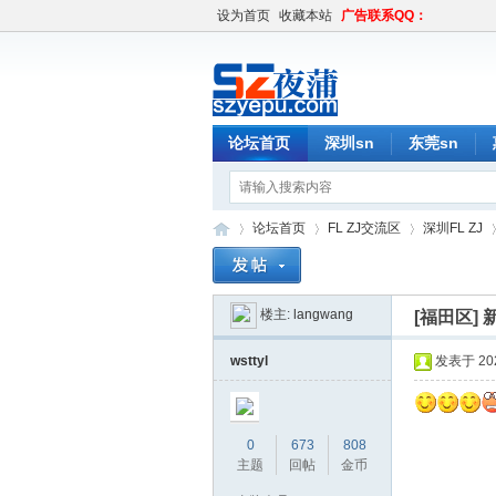
设为首页
收藏本站
广告联系QQ：
论坛首页
深圳sn
东莞sn
论坛首页
FL ZJ交流区
深圳FL ZJ
楼主:
langwang
[福田区]
深
»
›
›
›
wsttyl
发表于 2020
0
673
808
主题
回帖
金币