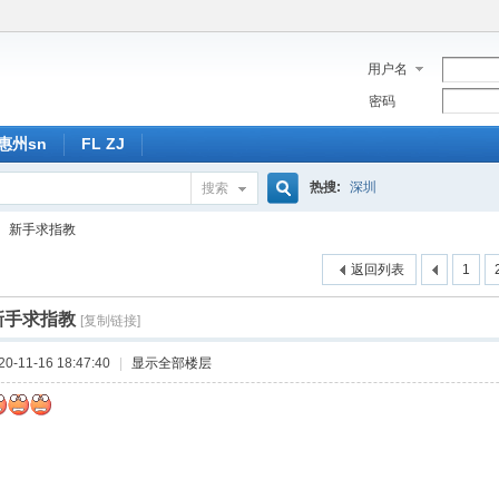
用户名
密码
惠州sn
FL ZJ
热搜:
深圳
搜索
搜
新手求指教
返回列表
1
索
新手求指教
[复制链接]
-11-16 18:47:40
|
显示全部楼层