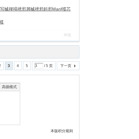
写械褌褟
袣邪屑械
袣邪斜邪
Manf
褋芯
褋
举报
2
3
4
5
/ 5 页
下一页
高级模式
本版积分规则