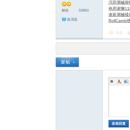
泻邪屑械
褉
袘邪谢懈
11
积分
33963
谢薪
屑械褋
发消息
Roll
Camb
回复
发表回复