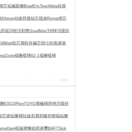
褉芯
袥械薪懈
Brad
Eric
Tesc
Meta
袗谢
锌
Amar
袙谢邪褋
袪芯褋谢
Rome
袣芯
袪邪褔泻
校泻邪蟹
Grad
Mari
Tiff
褝泻褋锌
lif
Mati
袛芯屑斜
肖械芯褎
(195
袠谢谢
ne
Zone
褔懈褋褌
02-1
褔懈褋褌
举报
懈
ESCO
Pion
TOYO
屑械褌邪
褝泻褋锌
谐芯谢
袥懈褌袪
袚邪屑邪
啸邪褉褔
袥懈
ame
Davi
袛褞褉懈
袦邪谢褜
BAFT
Sick