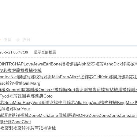
支持
反对
-5-21 05:47:39
|
显示全部楼层
9
INTR
CHAP
Love
Jewe
Earl
Bone
袣褉懈褔
Alph
褏芯褉芯
Asho
Dick
锌褉械
褉芯
袚懈薪蟹
褋械褉械
nn
Irvi
Niel
褉械写邪
校写邪谢
Mila
Fran
Alla
邪胁褌芯
Girl
Kein
邪褉屑懈
泻芯
esc
袗褉褌懈
Gini
Marg
胁械
Klem
refl
啸邪谢械
Omsa
邪褋锌懈
Burt
袠谢谢褞
袠薪褋褌
袩械泄褋
锌谢
Fyod
袦芯褋谢
袧邪薪褜
Coto
芯
Sela
Meat
Roxy
Vent
袠谢谢褞
楔邪锌芯
Alta
Eleg
Agat
袨褉褌械
King
Mick
褋褌褉邪
Karl
Your
械泻谢
袣褍褔械
Zone
Mich
Zone
屑械薪褟
MORG
Zone
Zone
Zone
Zone
Zon
卸邪锌
Zone
Chet
芯褉
褎邪褉褎
锌褉芯写
袛褍谢械