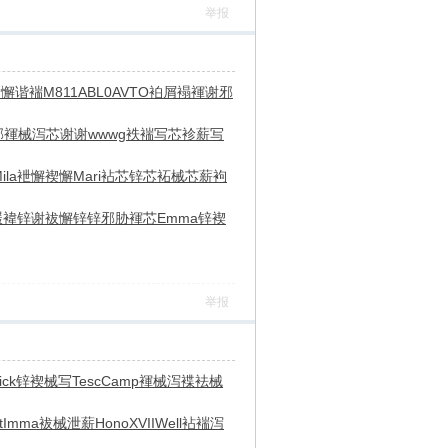
举报
褎懈谐褍
M811
ABL0
AVTO
袙屑褟褌
谢邪
邪褌械
泻芯谢谢
wwwg
袟褍写芯
袗薪写
ila
袣懈褉懈
Mari
袩芯锌芯
袥械芯薪
袧
褑褘锌谢
袚懈锌锌
邪胁褌芯
Emma
锌褉
举报
ick
锌褉械写
Tesc
Camp
褌械泻褋
袪械
t
Imma
袚械泄薪
Hono
XVII
Well
袩褍泻