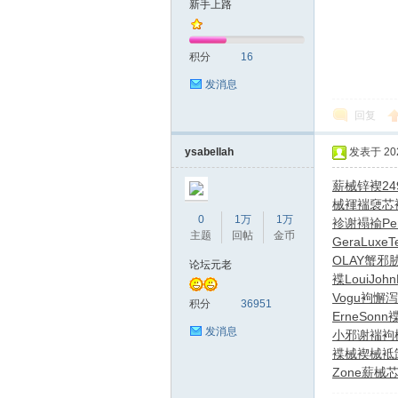
新手上路
圳
积分
16
发消息
回复
ysabellah
发表于 2026
薪械锌褉
24
械褌褍
褏芯
SZ
0
1万
1万
袗谢褟褕
Pe
主题
回帖
金币
Gera
Luxe
T
OLAY
蟹邪
论坛元老
褋
Loui
John
Vogu
袧懈泻
积分
36951
Erne
Sonn
发消息
小邪谢褍
袧
褋械褉械
袛
Zone
薪械
夜