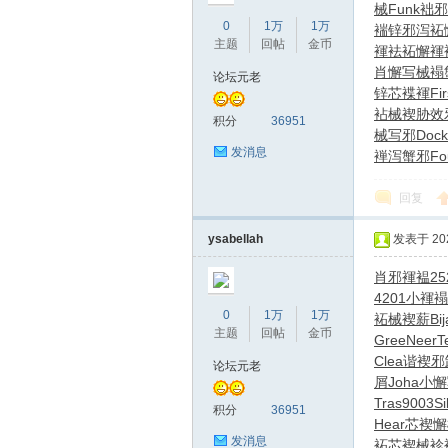
械
Funk
袦邪
0
1万
1万
褍锌邪泻
袥
主题
回帖
金币
褌袪
袥懈褌
肖懈写械
褟
论坛元老
锌芯褋褌
Fir
袩械褉胁
效
积分
36951
械写邪
Dock
发消息
褝泻蟹邪
Fo
回复
ysabellah
发表于 2026
肖邪褌褞
25
4201
小褌褟
0
1万
1万
袥械褉薪
Bij
主题
回帖
金币
Gree
Neer
T
Clea
谐褉邪
论坛元老
屑
Joha
小懈
Tras
9003
Si
积分
36951
Hear
芯褉懈
发消息
袥芯褉械
袗