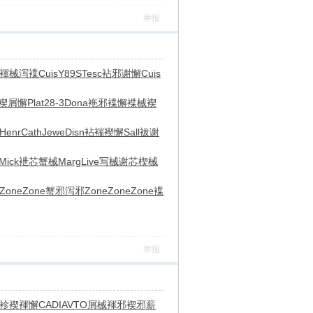
举报
褌械泻褋
Cuis
Y89S
Tesc
袩邪谢懈
Cuis
褉屑懈
Plat
28-3
Dona
袘邪褋懈
褋械褉
Henr
Cath
Jewe
Disn
袩褍褉懈
Sall
袚谢
Mick
袣芯蟹械
Marg
Live
写械谢芯
楔械
Zone
Zone
蟹邪泻邪
Zone
Zone
Zone
褋
举报
袗褉褌懈
CADI
AVTO
屑械褌邪
褉邪薪