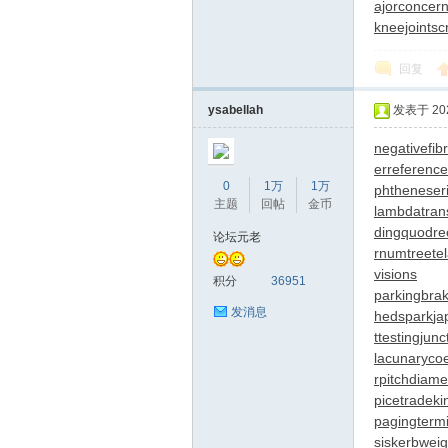
ajorconcer
kneejoint
sc
回复
ysabellah
发表于 2026
negativefib
er
reference
0
1万
1万
phtheneser
主题
回帖
金币
lambdatrans
ding
quodre
论坛元老
rnumtree
te
visions
积分
36951
parkingbra
发消息
hedspark
ja
ttesting
junc
lacunarycoe
rpitchdiame
picetrade
ki
pagingtermi
sis
kerbweig