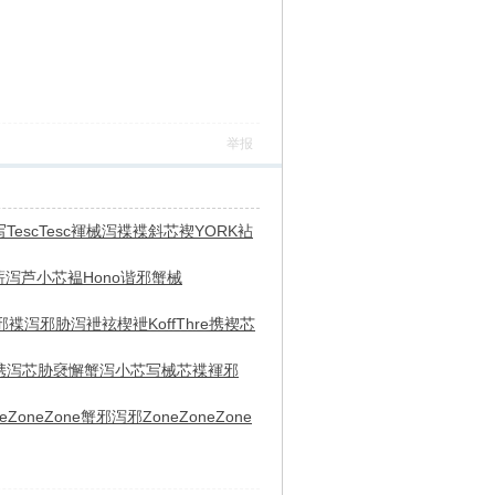
举报
写
Tesc
Tesc
褌械泻褋
褋斜芯褉
YORK
袩
薪泻
芦小芯褞
Hono
谐邪蟹械
邪褋
泻邪胁泻
袣袨楔袣
Koff
Thre
携褉芯
携泻芯胁
褎懈蟹泻
小芯写械
芯褋褌邪
e
Zone
Zone
蟹邪泻邪
Zone
Zone
Zone