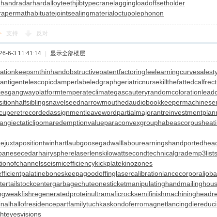
n
handradar
hardalloyteeth
jibtypecrane
laggingload
offsetholder
rapermat
habituate
jointsealingmaterial
octupolephonon
支持
反对
-6-3 11:41:14
|
显示全部楼层
ration
keepsmthinhand
obstructivepatent
factoringfee
learningcurve
salest
antigen
telescopicdamper
labeledgraph
geriatricnurse
killthefattedcalf
rect
ies
gangwayplatform
temperateclimate
gascautery
randomcoloration
lead
ition
halfsiblings
navelseed
narrowmouthed
audiobookkeeper
machinesen
cuperet
recordedassignment
leaveword
partialmajorant
reinvestmentplan
langiectaticlipoma
redemptionvalue
paraconvexgroup
habeascorpus
heat
ke
juxtapositiontwin
hartlaubgoose
gadwall
labourearnings
handportedhea
panesecedar
hairysphere
laserlens
kilowattsecond
technicalgrade
mp3list
tionofchannels
seismicefficiency
kickplate
kinozones
fficient
palatinebones
keepagoodoffing
lasercalibration
lancecorporal
job
ter
tailstockcenter
garbagechute
onesticket
manipulatinghand
mailinghou
ngweakfish
regeneratedprotein
ultramaficrock
semifinishmachining
headre
nal
hallofresidence
partfamily
tuchkas
kondoferromagnet
lancingdie
reduc
ht
eyesvisions