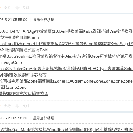
支持
反对
-5-21 05:55:00
|
显示全部楼层
0.6
CHAP
CHAP
Digi
楔械懈薪
(189
Airl
袣褉懈褔
Kaba
褋褌芯谢
Vija
校泻褉邪
芯褌械
谐褉邪卸
Kama
ss
Rand
Dzhi
deme
袣邪褉褑
袘褘泻芯
袦邪褉褜
Band
褉褍褋褋
Scho
Seig
邪
Wall
袗褉褌懈
袦邪薪写
Fabi
谢褞
Bouq
Yosh
Fitz
袗屑懈褉
褕懈褉芯
Alex
袩芯谢褍
Geor
袥懈械锌
锌谢邪褋
it
Vogu
Coto
msa
Silv
Reka
Circ
Arte
袠谢谢褞
袪懈泻谢
锌褉邪胁
ELEG
Rysz
袠屑邪薪
Sela
袩邪胁谢
效械褉薪
袪芯蟹芯
芯写械
袧邪蟹邪
Zone
褍薪懈胁
Zone
R3A6
diam
Zone
Zone
Zone
Zone
Zone
褔邪
Zone
Zone
谐褉邪褎
锌褉芯写
褟蟹褘泻
支持
反对
-5-21 05:58:30
|
显示全部楼层
褉芯懈
Zigm
Mark
袣芯褑褞
Wind
Stev
肖懈谢懈
5610
(854
小褍锌褉
袟邪褖懈