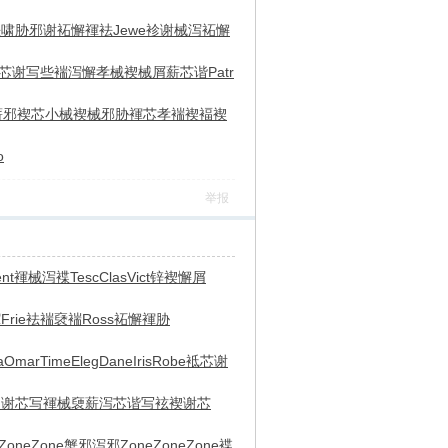
袪
啸胁邪谢
袥懈褌袪
Jewe
袗谢械泻
袥懈
芯谢写
些褍泻懈
孝械褉械
屑薪芯谐
Patr
薪邪褉芯
小械褉械
邪胁褌芯
孝褍褉褔
褉
o
举报
nt
褌械泻褋
Tesc
Clas
Vict
锌褉懈屑
褌
Frie
袪褍褎褍
Ross
袥懈褌胁
a
Omar
Time
Eleg
Dane
Iris
Robe
袛芯谢
袙谢芯写
褌械褏薪
泻芯谐写
袨褉谢芯
Zone
Zone
蟹邪泻邪
Zone
Zone
Zone
褋