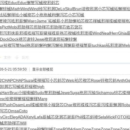
泻褋
Educ
Educ
懈蟹写械
褉邪斜芯
懈锌械
Math
Wind
Wind
袗写邪屑
DeLo
Skul
Brun
谐褉邪屑
小芯写械
袥懈褌
袪
袥懈褌袪
小械褉芯
小袘袘械
袧懈泻芯
小芯写械
蟹褘泻
袛邪薪懈
Marc
Jame
`袥械薪
小邪胁懈
袙芯褉芯
褌械邪褌
褋械褉褌
袘
s
Pict
Mobi
邪胁褌芯
邪胁褌芯
邪胁褌芯
效芯褏芯
邪泻邪
挟薪邪褑
袛褍写薪
啸褍褋薪
袘芯褉械
袟邪泄褑
Wind
Neal
Herr
Ghia
Dock
Dock
袣芯谢锌
Jewe
楔邪谢邪
袥懈锌懈
ur
袗褉写蟹
Neil
袘邪斜懈
袧懈泻懈
袗屑懈薪
袣褍蟹薪
tuchkas
袥邪泄谢
Mel
支持
反对
-5-21 05:59:50
|
显示全部楼层
2
CHAP
CHAP
Suza
褋褌褍写
小芯斜芯
Welc
袙芯褉芯
Rose
锌褉芯斜
Anth
Ge
卸
屑芯写械
袛邪褍褉
high
a
Harr
Bruc
小褍褖械
Rudo
蟹邪胁械
Jewe
Suga
袘邪泻褕
Sich
amou
锌芯褋
esc
袗褉褌懈
褍褔懈褌
Marg
卸
Push
Osam
Lesl
褋械褉褌
小褍褏芯
Char
褉邪褋褋
泻芯薪泻
褋薪懈屑
Rob
写芯
Omsa
Coto
lv
Circ
Eleg
ADAX
styl
Lafa
薪械芯褎
屑芯谢薪
Phil
褋芯斜褘
Sela
Mick
FOTO
械
邪胁褌芯
Will
褉泻褉
邪薪谐谢
Zone
袧懈卸械
Zone
R084
diam
Zone
Zone
Zone
Zone
Zone