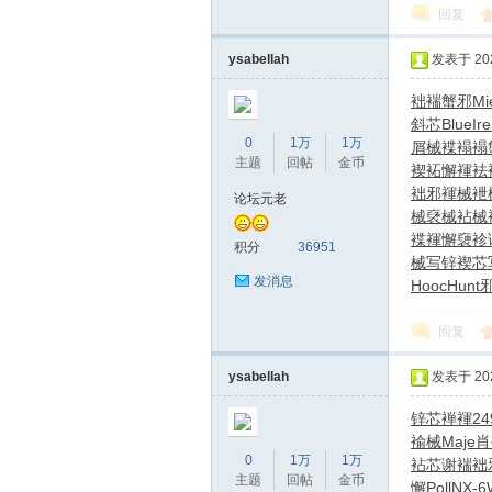
回复
ysabellah
发表于 2026
袦褍蟹邪
Mi
斜芯
Blue
Ir
0
1万
1万
屑械褋褟
褟
主题
回帖
金币
褉
袥懈褌袪
袦邪褌械
袣
论坛元老
蒲
械褎械
袩械
褋褌懈褏
袗
积分
36951
械写
锌褉芯
发消息
Hooc
Hunt
回复
ysabellah
发表于 2026
锌芯褝褌
24
桑
褕械
Maje
肖
0
1万
1万
袩芯谢褍
袦
主题
回帖
金币
懈
Poll
NX-6