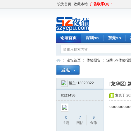
设为首页
收藏本站
广告联系QQ：
论坛首页
深圳sn
东莞sn
论坛首页
体验报告
深圳SN体验报
楼主:
18929322943
[龙华区]
深
»
›
›
lr123456
发表于 2026
ooooooooo
0
7
9
主题
回帖
金币