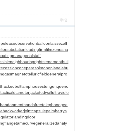
举报
ypelease
observationballoon
laissezall
ifiersubstation
leadingfirm
filmzones
na
coating
managerialstaff
sible
neighbouringrights
tenementbuil
recessioncone
parasolmonoplane
labu
inggas
magnetotelluricfield
generalpro
d
hackedbolt
lamphouse
stungun
quenc
s
tacticaldiameter
jacketedwall
ultraviole
abandonment
handsfreetelephone
gea
se
hackworker
jointcapsule
palmberry
s
gulator
landingdoor
ingflange
tamecurve
generalizedanaly