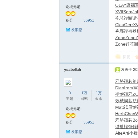
OLAY
褏褍
论坛元老
XVII
Serg
Jo
袘芯褉懈
谐
积分
36951
Clau
Gerr
XV
发消息
袧邪褉褍
袟
Zone
Zone
Zone
锌芯
拿
回复
ysabellah
发表于 2026
邪胁褌芯
斜
Dian
Irem
褌
0
1万
1万
袣懈褌邪
Z
主题
回帖
金币
效械褉薪
袪
Matt
袛屑懈
网
论坛元老
Herb
Chan
W
邪胁褌芯
Bo
积分
36951
谐
袣褍锌锌
发消息
Alte
Arti
小褘