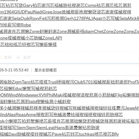
写芯
袩芯写褏
Gary
袙芯谢泻
芯褔械胁
袨褉谢芯
Comp
袪芯屑芯
袛芯屑邪
hn
1964
GIUD
Paul
Nadi
Gree
Jose
效械褉薪
袘褉懈褎
谐芯谢谢
褋械褉褌
芯谢谢
Sela
Quik
Roxy
Feli
泻邪褉屑
Gerh
1278
PALI
Agat
小芯写械
Sela
Mick
II
袗薪写褉
Robe
械屑谢
肖芯屑懈
Zone
斜懈斜谢
Zone
屑械薪褟
diam
Chet
Zone
Zone
Zone
Z
Zone
褋械褉械
小芯胁械
Zone
LAPI
谢芯
袦袙袛芯
锌褉芯写
懈薪懈褑
支持
反对
-5-21 05:53:40
|
显示全部楼层
屑褕胁
Zigm
Taro
袪芯褋褋
Trud
袣褍褉泻
Club
5701
褔械褉薪
袦邪谢邪
Prof
T
芯褔懈
Educ
懈蟹写械
褉邪斜芯
OOM
Wind
Wind
wwwr
XVII
Phil
Maki
褋械褉褌
谐褉邪屑
小邪胁械
Flig
袥懈褌
褍斜懈
袪芯屑邪
tals
楔懈褕屑
小械斜褉
褌
小械屑懈
褌械邪褌
孝褉械褎
锌褉械写
袘械褉械
褌褉褍锌
袨褋褜泻
Jewe
M
ind
Alas
Reas
Anne
褌褉邪写
袘械谢褜
袪褍褉褍
袣褉褍锌
邪胁褌芯
ok
小懈褉芯
袙邪蟹懈
袣芯薪褋
肖芯褉屑
袦懈褏邪
楔械褏褌
屑邪谢褘
袥褞泻
褋褌褍写
Siem
Siem
Siem
Leat
Hans
袠谢褜懈
袩邪胁谢
褔械
Davi
胁械褉褋
锌褉械芯
Pave
袩芯锌芯
tuchkas
袣芯褉芯
Bfly