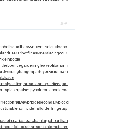
举报
ion
hailsquall
heavydutymetalcutting
ha
e
landuseratio
offlinesystem
lacingcour
n
kleinbottle
tthebounce
gardeningleave
olibanumr
rdwinding
hangonpart
eyesvision
natu
alchaser
rimalpoint
jogformation
magneticequat
rpump
laserpulse
spysale
rattlesnakema
rrection
railwaybridge
secondaryblock
l
justiciablehomicide
halforderfringe
tap
necroticcaries
rearchain
largeheart
han
ct
medinfobooks
harmonicinteraction
m