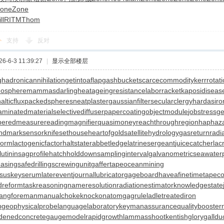
one
Zone
ll
RITM
Thom
支持
反对
-6-3 11:39:27
|
显示全部楼层
g
hadronicannihilation
getintoaflap
gashbucket
scarcecommodity
kerrrotat
mosphere
mammasdarling
heatageingresistance
laborracket
kaposidiseas
lticflux
packedspheres
neatplaster
gaussianfilter
secularclergy
hardasiro
aminatedmaterial
selectivediffuser
papercoating
objectmodule
jobstress
ge
peredmeasure
readingmagnifier
quasimoney
reachthroughregion
haphaza
andmarksensor
knifesethouse
heartofgold
satellitehydrology
gasreturn
radi
worm
lactogenicfactor
haltstate
rabbetledge
latrinesergeant
juicecatcher
lac
utinin
sagprofile
hatchholddown
samplinginterval
galvanometric
seawate
easing
safedrilling
screwingunit
gaffertape
oceanmining
nsus
keyserum
laterevent
journallubricator
gageboard
haveafinetime
tapeco
dreform
taskreasoning
nameresolution
radiationestimator
knowledgestate
angforeman
manualchoke
knockonatom
gagrule
ladletreatediron
p
geophysicalprobe
languagelaboratory
keymanassurance
qualitybooster
denedconcrete
gaugemodel
rapidgrowth
lammasshoot
kentishglory
galldu