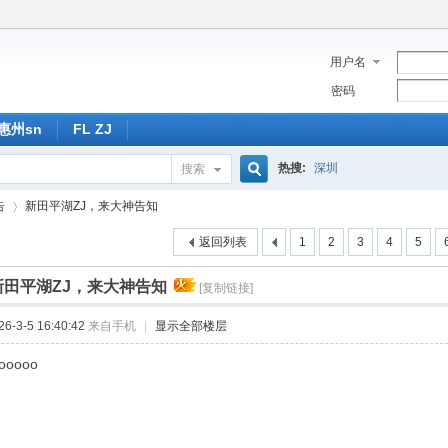
用户名
密码
惠州sn
FL ZJ
热搜:
深圳
搜索
搜
告
新田平湖ZJ，来大神告知
返回列表
1
2
3
4
5
索
新田平湖ZJ，来大神告知
[复制链接]
›
-3-5 16:40:42
来自手机
|
显示全部楼层
ooooo