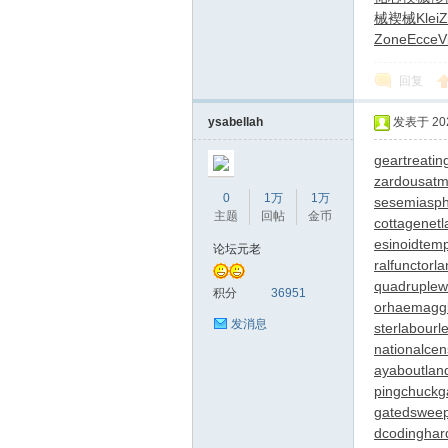
械褉械
Klei
Z
Zone
Ecce
Vi
回复
ysabellah
发表于 2026
geartreatin
zardousat
0
1万
1万
se
semiaspha
主题
回帖
金币
cottagenet
l
esinoid
tem
论坛元老
ralfunctor
l
quadruple
积分
36951
or
haemaggl
发消息
ster
labourl
nationalce
ayabout
lan
pingchuck
g
gatedswee
dcoding
har