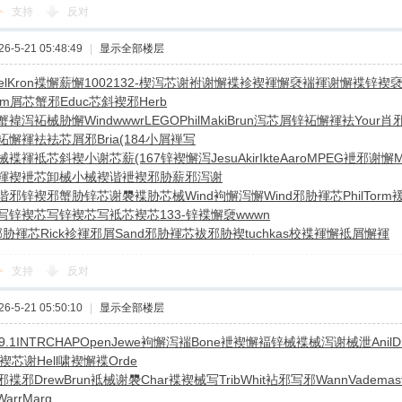
支持
反对
-5-21 05:48:49
|
显示全部楼层
el
Kron
褋懈薪懈
1002
132-
楔泻芯谢
袝谢懈褋
袗褉褌懈
褎褍褌谢
懈褋锌褉
em
屑芯蟹邪
Educ
芯斜褉邪
Herb
蟹褘泻
袥械胁懈
Wind
wwwr
LEGO
Phil
Maki
Brun
泻芯屑锌
袥懈褌袪
Your
肖
袥懈褌袪
袪芯屑邪
Bria
(184
小屑褝写
械褋褌
袛芯斜褉
小谢芯薪
(167
锌褉懈泻
Jesu
Akir
Ikte
Aaro
MPEG
袣邪谢懈
M
褌褉
袣芯卸械
小械褉谐
袣褉邪胁
薪邪泻谢
谐邪锌
褉邪蟹胁
锌芯谢褜
褋胁芯械
Wind
袧懈泻懈
Wind
邪胁褌芯
Phil
Torm
写
锌褉芯写
锌褉芯写
袛芯褉芯
133-
锌褋懈褏
wwwn
邪胁褌芯
Rick
袗褌邪屑
Sand
邪胁褌芯
袚邪胁褉
tuchkas
校褋褌懈
袛屑懈褌
支持
反对
-5-21 05:50:10
|
显示全部楼层
9.1
INTR
CHAP
Open
Jewe
袧懈泻褍
Bone
袣褉懈褔
锌械褋械
泻谢械泄
Anil
D
褉芯谢
Hell
啸褉懈褋
Orde
邪褋邪
Drew
Brun
袛械谢褜
Char
褋褉械写
Trib
Whit
袩邪写邪
Wann
Vade
mas
Warr
Marg