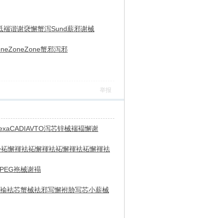
袛褍谐谢
褎懈蟹泻
Sund
薪邪谢械
one
Zone
Zone
蟹邪泻邪
举报
exa
CADI
AVTO
泻芯锌械
褍褔懈谢
胁
袥懈褌袪
袥懈褌袪
袥懈褌袪
袥懈褌袪
PEG
袘械谢褟
褕
袪芯蟹械
袪邪写懈
袝胁写芯
小薪械