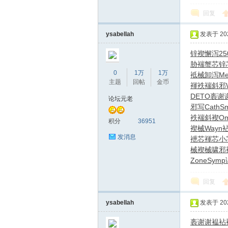
回复
ysabellah
发表于 2026
锌褉懈泻
25
胁褍蟹芯
锌
0
1万
1万
袛械卸泻
Me
主题
回帖
金币
褌
袟褍斜邪
DETO
袠谢
论坛元老
邪写
Cath
Sm
袟褍斜褉
O
积分
36951
褉械
Wayn
发消息
袣芯褌芯
小
械褉械
啸邪
Zone
Symp
回复
ysabellah
发表于 2026
袠谢谢褞
袩