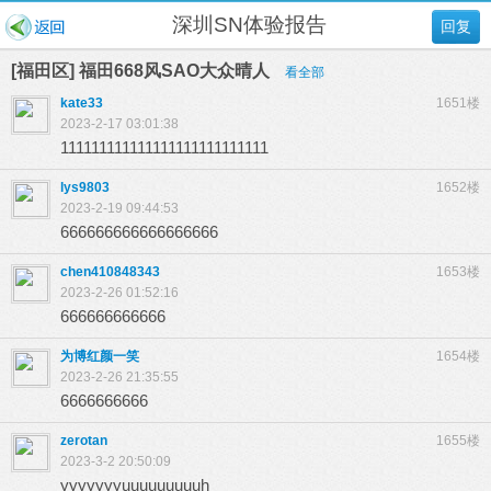
深圳SN体验报告
回复
[福田区] 福田668风SAO大众晴人
看全部
kate33
1651楼
2023-2-17 03:01:38
111111111111111111111111111
lys9803
1652楼
2023-2-19 09:44:53
666666666666666666
chen410848343
1653楼
2023-2-26 01:52:16
666666666666
为博红颜一笑
1654楼
2023-2-26 21:35:55
6666666666
zerotan
1655楼
2023-3-2 20:50:09
yyyyyyyuuuuuuuuuh