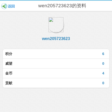
wen205723623的资料
wen205723623
积分
6
威望
0
金币
4
贡献
0