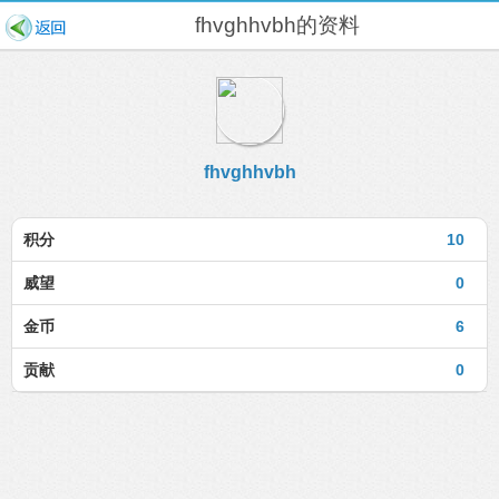
fhvghhvbh的资料
fhvghhvbh
积分
10
威望
0
金币
6
贡献
0