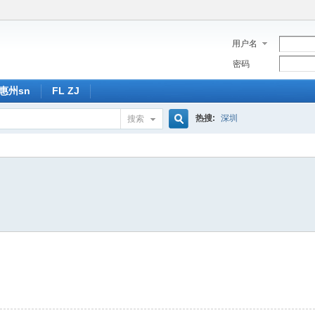
用户名
密码
惠州sn
FL ZJ
热搜:
深圳
搜索
搜
索