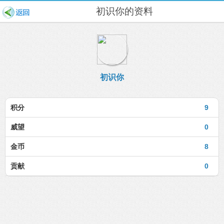
初识你的资料
初识你
积分
9
威望
0
金币
8
贡献
0