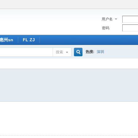
用户名
密码
惠州sn
FL ZJ
热搜:
深圳
搜索
搜
索