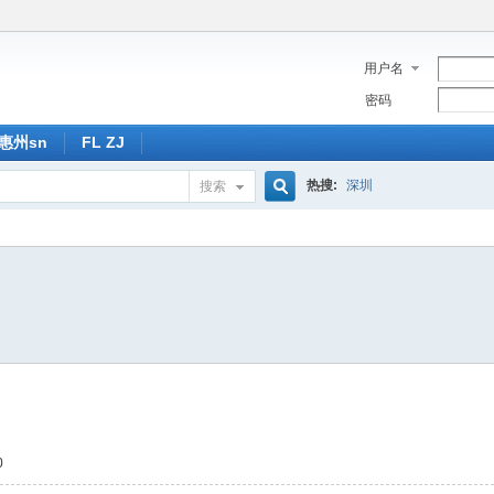
用户名
密码
惠州sn
FL ZJ
热搜:
深圳
搜索
搜
索
0