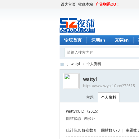
设为首页
收藏本站
广告联系QQ：
论坛首页
深圳sn
东莞sn
wsttyl
个人资料
wsttyl
https://www.szyp-10.cc/?72615
深
›
›
主题
个人资料
wsttyl
(UID: 72615)
邮箱状态
未验证
统计信息
好友数 0
|
回帖数 673
|
主题数 