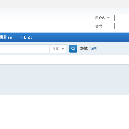
用户名
密码
惠州sn
FL ZJ
热搜:
深圳
搜索
搜
索