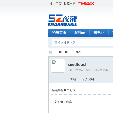
设为首页
收藏本站
广告联系QQ：
论坛首页
深圳sn
东莞sn
seedfood
好友
seedfood
https://www.szyp-10.cc/?67059
深
›
›
主题
个人资料
当前共有
0
个好友
没有相关成员