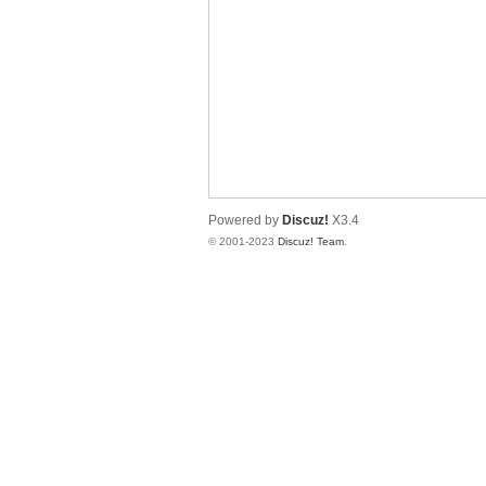
圳
Powered by
Discuz!
X3.4
© 2001-2023
Discuz! Team
.
SZ
夜