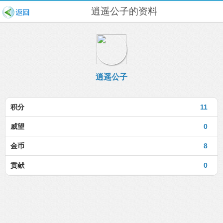
逍遥公子的资料
逍遥公子
积分
11
威望
0
金币
8
贡献
0