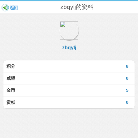
zbqylj的资料
zbqylj
积分
8
威望
0
金币
5
贡献
0