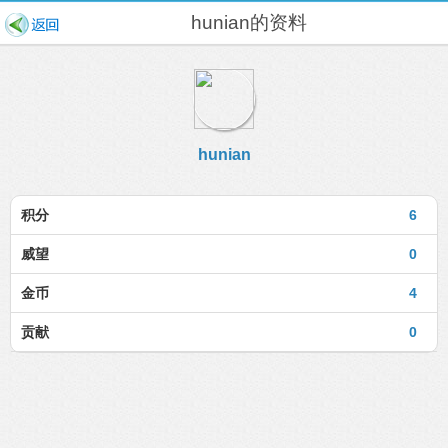
hunian的资料
hunian
积分
6
威望
0
金币
4
贡献
0