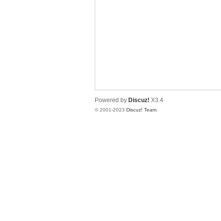
圳
Powered by
Discuz!
X3.4
© 2001-2023
Discuz! Team
.
SZ
夜