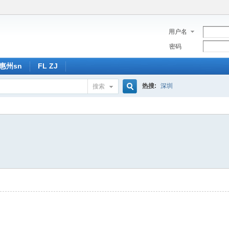
用户名
密码
惠州sn
FL ZJ
热搜:
深圳
搜索
搜
索