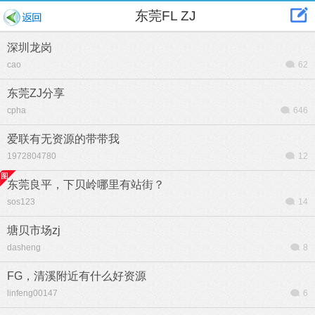
东莞FL ZJ
深圳龙岗
cao
62
东莞ZJ分享
cpha
646
爱联有无资源的带带我
1972804780
12
东莞良平，下贝岭哪里有站街？
sos123
14
塘贝市场zj
dasheng
8
FG，清溪附近有什么好资源
linfeng00147
6