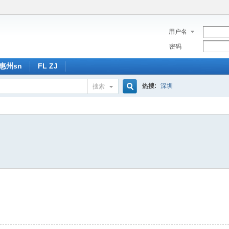
用户名
密码
惠州sn
FL ZJ
热搜:
深圳
搜索
搜
索