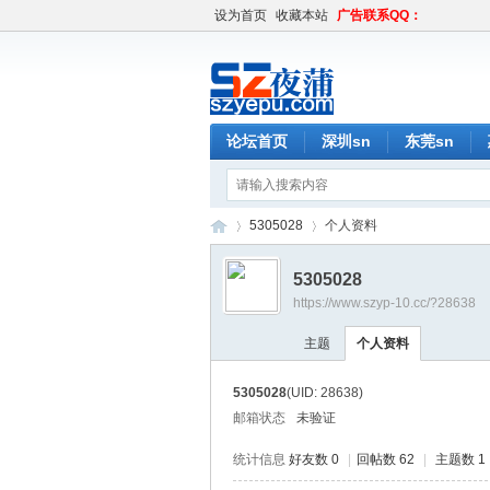
设为首页
收藏本站
广告联系QQ：
论坛首页
深圳sn
东莞sn
5305028
个人资料
5305028
https://www.szyp-10.cc/?28638
深
›
›
主题
个人资料
5305028
(UID: 28638)
邮箱状态
未验证
统计信息
好友数 0
|
回帖数 62
|
主题数 1